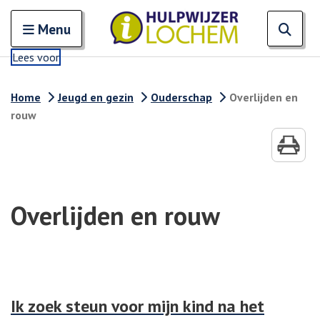
Zoeken
Open en sluit het
Open
Zoe
Menu
Lees voor
Home
Jeugd en gezin
Ouderschap
Overlijden en
rouw
Overlijden en rouw
Ik zoek steun voor mijn kind na het