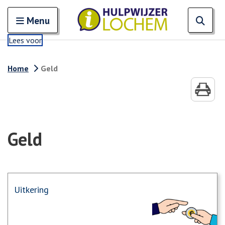
Zoeken
Open en sluit het
Open
Zoe
Menu
Lees voor
Home
Geld
Geld
Uitkering