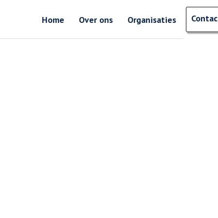
Zoeken
Contac
Zoeken 
Home
Over ons
Organisaties