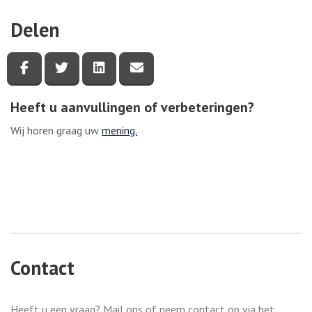
Delen
Deel deze pagina via Facebook
Deel deze pagina via Twitter
Deel deze pagina via LinkedIn
Deel deze pagina via e-mail
Heeft u aanvullingen of verbeteringen?
Wij horen graag uw
mening.
Contact
Heeft u een vraag? Mail ons of neem contact op via het