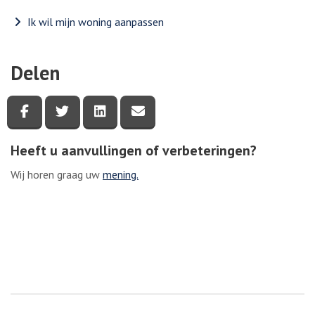
Ik wil mijn woning aanpassen
Delen
Deel deze pagina via Facebook
Deel deze pagina via Twitter
Deel deze pagina via LinkedIn
Deel deze pagina via e-mail
Heeft u aanvullingen of verbeteringen?
Wij horen graag uw
mening.