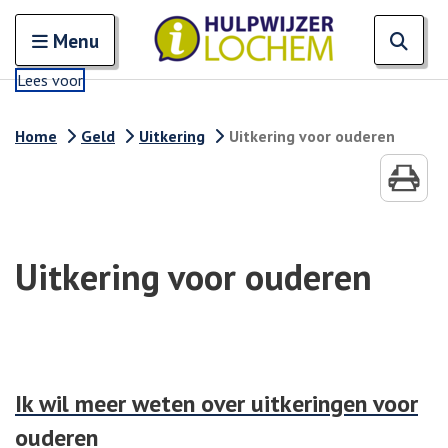
Zoeken
Open en sluit het
Open
Zoe
Menu
Lees voor
Home
Geld
Uitkering
Uitkering voor ouderen
Uitkering voor ouderen
Ik wil meer weten over uitkeringen voor
ouderen